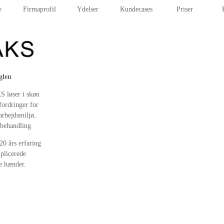
e
Firmaprofil
Ydelser
Kundecases
Priser
glen
 løser i skøn
fordringer for
arbejdsmiljø,
behandling.
0 års erfaring
plicerede
re hænder.